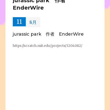
jurassic park 作者
EnderWire
11
8月
jurassic park 作者 EnderWire
https://scratch.mit.edu/projects/3204082/