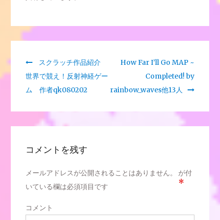
Previous
スクラッチ作品紹介
Next
How Far I’ll Go MAP ~
投
世界で競え！反射神経ゲー
post:
post:
Completed! by
稿
ム 作者qk080202
rainbow_waves他13人
ナ
ビ
ゲ
コメントを残す
ー
メールアドレスが公開されることはありません。
が付
シ
*
いている欄は必須項目です
ョ
コメント