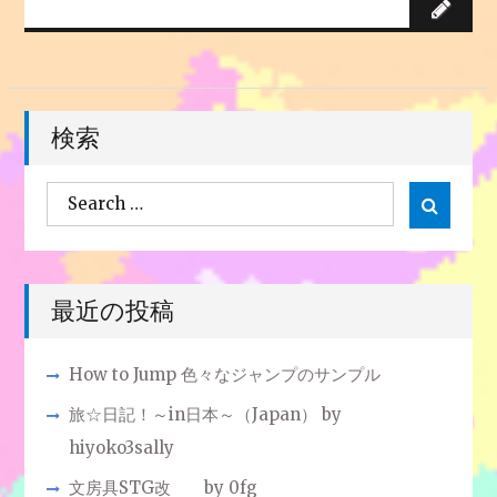
検索
Search

Search
for:
最近の投稿
How to Jump 色々なジャンプのサンプル
旅☆日記！～in日本～（Japan） by
hiyoko3sally
文房具STG改 by 0fg