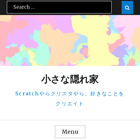
Skip
Search

Sear
to
for:
content
小さな隠れ家
Scratchやらクリスタやら、好きなことを
クリエイト
Menu